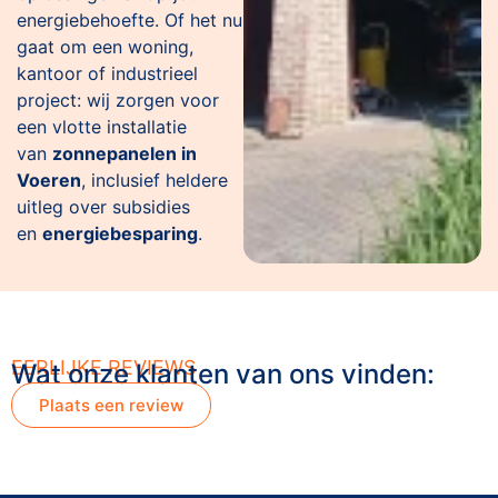
energiebehoefte. Of het nu
gaat om een woning,
kantoor of industrieel
project: wij zorgen voor
een vlotte installatie
van
zonnepanelen in
Voeren
, inclusief heldere
uitleg over subsidies
en
energiebesparing
.
EERLIJKE REVIEWS
Wat onze klanten van ons vinden:
Plaats een review