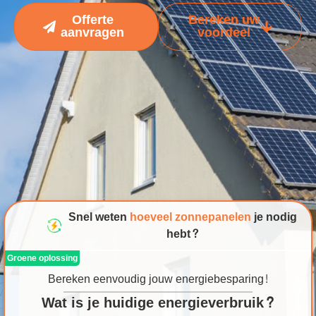
Offerte
Bereken uw
aanvragen
voordeel
Snel weten
hoeveel zonnepanelen
je nodig
hebt?
Groene oplossing
Bereken eenvoudig jouw energiebesparing!
Wat is je huidige energieverbruik?