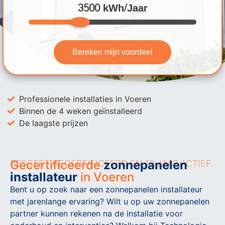
3500 kWh/Jaar
Bereken mijn voordeel
Professionele installaties in Voeren
Binnen de 4 weken geïnstalleerd
De laagste prijzen
Gecertificeerde
zonnepanelen
RESCERT GECERTIFICEERD EN 10 JAAR ACTIEF.
installateur
in Voeren
Bent u op zoek naar een zonnepanelen installateur
met jarenlange ervaring? Wilt u op uw zonnepanelen
partner kunnen rekenen na de installatie voor