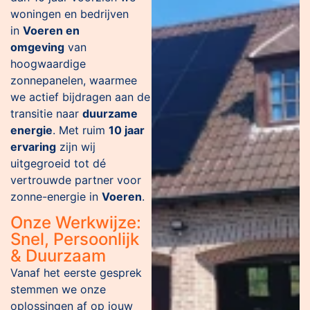
woningen en bedrijven
in
Voeren en
omgeving
van
hoogwaardige
zonnepanelen, waarmee
we actief bijdragen aan de
transitie naar
duurzame
energie
. Met ruim
10 jaar
ervaring
zijn wij
uitgegroeid tot dé
vertrouwde partner voor
zonne-energie in
Voeren
.
Onze Werkwijze:
Snel, Persoonlijk
& Duurzaam
Vanaf het eerste gesprek
stemmen we onze
oplossingen af op jouw