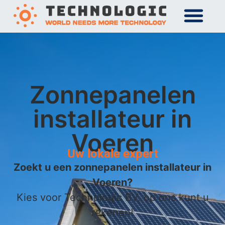
Zonnepanelen
installateur in
Voeren
Uw lokale expert
Zoekt u een zonnepanelen installateur in
Voeren?
Kies voor Technologic BV, op ons kunt u
rekenen!