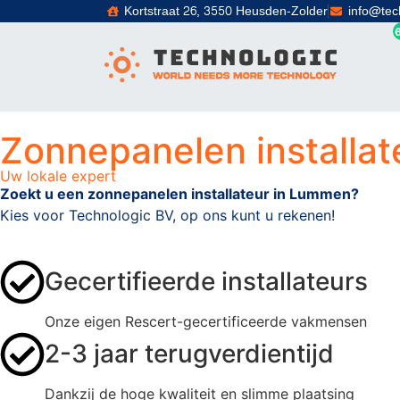
Kortstraat 26, 3550 Heusden-Zolder
info@tec
Zonnepanelen installa
Uw lokale expert
Zoekt u een zonnepanelen installateur in Lummen?
Kies voor Technologic BV, op ons kunt u rekenen!
Gecertifieerde installateurs
Onze eigen Rescert-gecertificeerde vakmensen
2-3 jaar terugverdientijd
Dankzij de hoge kwaliteit en slimme plaatsing