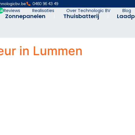
hnologicbv.be
0460 96 43 49
Reviews
Realisaties
Over Technologic BV
Blog
Zonnepanelen
Thuisbatterij
Laadp
teur in Lummen