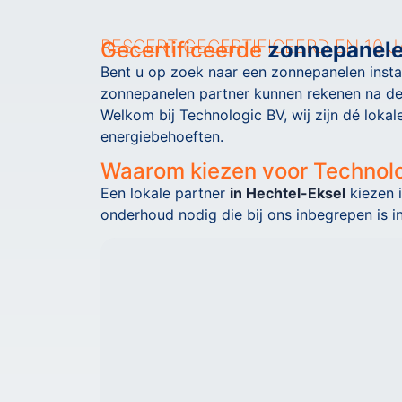
RESCERT GECERTIFICEERD EN 10 J
Gecertificeerde
zonnepanelen
Bent u op zoek naar een zonnepanelen instal
zonnepanelen partner kunnen rekenen na de 
Welkom bij Technologic BV, wij zijn dé loka
energiebehoeften.
Waarom kiezen voor Technol
Een lokale partner
in Hechtel-Eksel
kiezen 
onderhoud nodig die bij ons inbegrepen is in