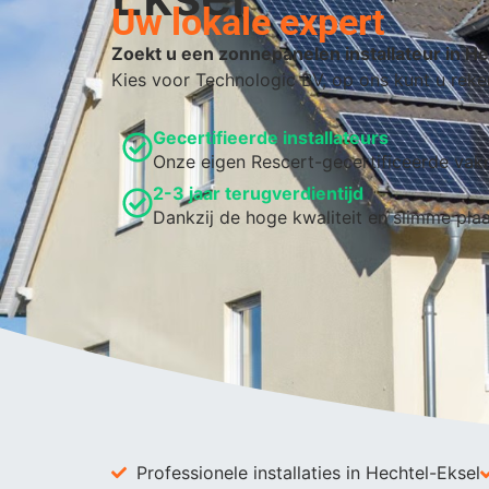
Uw lokale expert
Zoekt u een zonnepanelen installateur in H
Kies voor Technologic BV, op ons kunt u reke
Gecertifieerde installateurs
Onze eigen Rescert-gecertificeerde va
2-3 jaar terugverdientijd
Dankzij de hoge kwaliteit en slimme pla
Professionele installaties in Hechtel-Eksel