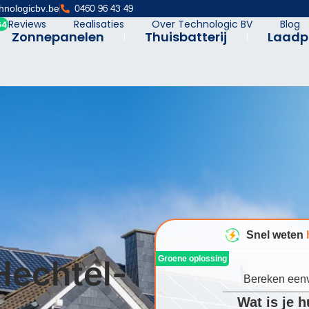
hnologicbv.be
0460 96 43 49
Reviews
Realisaties
Over Technologic BV
Blog
Zonnepanelen
Thuisbatterij
Laadp
Snel weten
Groene oplossing
 Hechtel-
Bereken eenv
Wat is je 