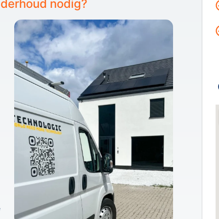
derhoud nodig?
e