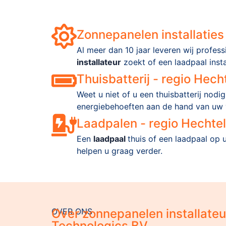
Zonnepanelen installaties
Al meer dan 10 jaar leveren wij profes
installateur
zoekt of een laadpaal insta
Thuisbatterij - regio Hech
Weet u niet of u een thuisbatterij nod
energiebehoeften aan de hand van uw v
Laadpalen - regio Hechtel
Een
laadpaal
thuis of een laadpaal op 
helpen u graag verder.
OVER ONS
Over zonnepanelen installateu
Technologics BV