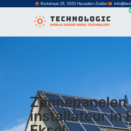
Kortstraat 26, 3550 Heusden-Zolder
info@tec
Zonnepanelen
installateur in
Eksel