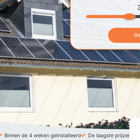
echtel-Eksel?
nen!
Be
kmensen
atsing
Binnen de 4 weken geïnstalleerd
De laagste prijzen